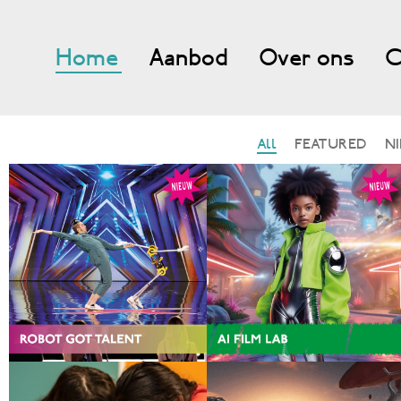
Home
Aanbod
Over ons
C
All
FEATURED
N