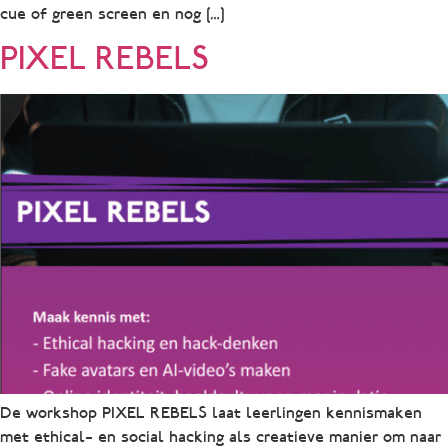
cue of green screen en nog […]
PIXEL REBELS
De workshop PIXEL REBELS laat leerlingen kennismaken
met ethical– en social hacking als creatieve manier om naar